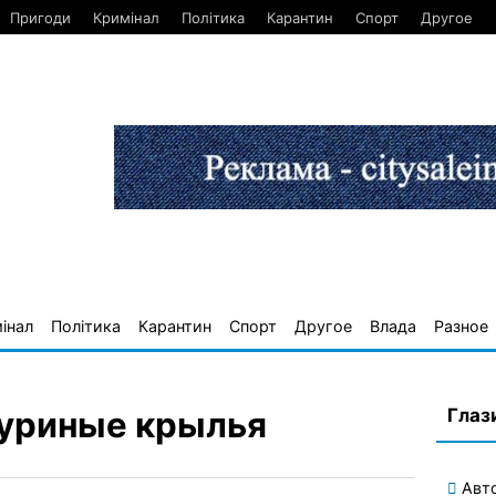
Пригоди
Кримінал
Політика
Карантин
Спорт
Другое
інал
Політика
Карантин
Спорт
Другое
Влада
Разное
Глаз
куриные крылья
Авт