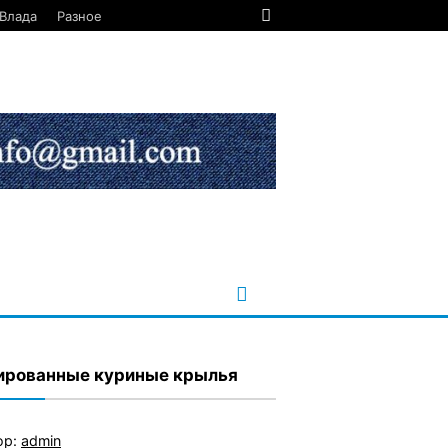
Влада
Разное
ированные куриные крылья
ор:
admin