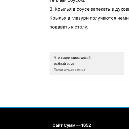
теплым соусом.
3. Крылья в соусе запекать в духо
Крылья в глазури получаются немн
подавать к столу.
Что такое таиландский
рыбный соус
Предыдущая запись
Сайт Сумм — 1652