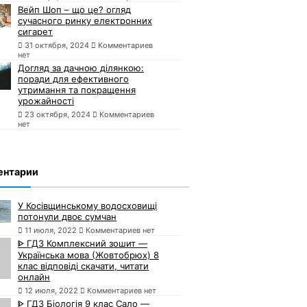
Вейп Шоп – що це? огляд
сучасного ринку електронних
сигарет
31 октября, 2024
Комментариев
нет
Догляд за дачною ділянкою:
поради для ефективного
утримання та покращення
урожайності
23 октября, 2024
Комментариев
нет
ентарии
У Косівщинському водосховищі
потонули двоє сумчан
11 июля, 2022
Комментариев нет
ᐈ ГДЗ Комплексний зошит —
Українська мова (Жовтобрюх) 8
клас відповіді скачати, читати
онлайн
12 июля, 2022
Комментариев нет
ᐈ ГДЗ Біологія 9 клас Сало —