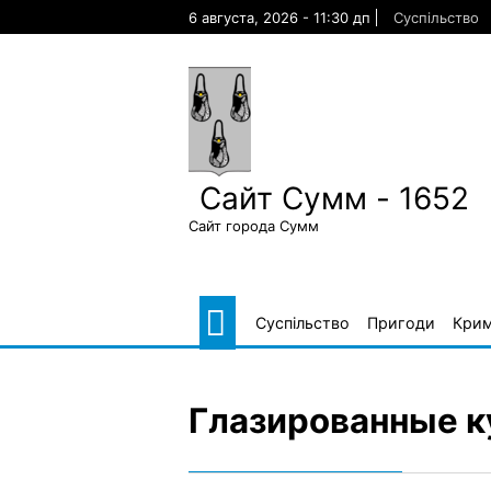
Skip
6 августа, 2026 - 11:30 дп
Суспільство
to
content
Сайт Сумм - 1652
Сайт города Сумм
Суспільство
Пригоди
Крим
Глазированные 