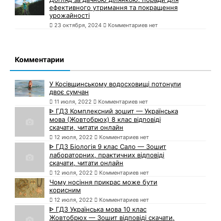
ефективного утримання та покращення
урожайності
23 октября, 2024
Комментариев нет
Комментарии
У Косівщинському водосховищі потонули
двоє сумчан
11 июля, 2022
Комментариев нет
ᐈ ГДЗ Комплексний зошит — Українська
мова (Жовтобрюх) 8 клас відповіді
скачати, читати онлайн
12 июля, 2022
Комментариев нет
ᐈ ГДЗ Біологія 9 клас Сало — Зошит
лабораторних, практичних відповіді
скачати, читати онлайн
12 июля, 2022
Комментариев нет
Чому носіння прикрас може бути
корисним
12 июля, 2022
Комментариев нет
ᐈ ГДЗ Українська мова 10 клас
Жовтобрюх — Зошит відповіді скачати,