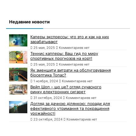
Недавние новости
Каперы экспрессы: что это и как на них
зарабатывают
25 мая, 2025
Комментариев нет
Теннис капперы: Ваш гид по миру
спортивных прогнозов на корт!
25 мая, 2025
Комментариев нет
Як зменшити витрати на обслуговування
біосептика Топас?
1 ноября, 2024
Комментариев нет
Вейп Шоп – що це? огляд сучасного
ринку електронних сигарет
31 октября, 2024
Комментариев нет
Догляд за дачною ділянкою: поради для
ефективного утримання та покращення
урожайності
23 октября, 2024
Комментариев нет