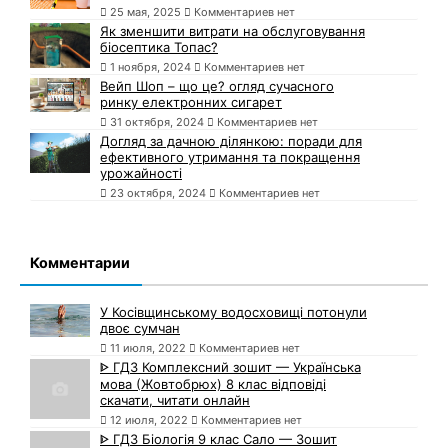
25 мая, 2025
Комментариев нет
Як зменшити витрати на обслуговування
біосептика Топас?
1 ноября, 2024
Комментариев нет
Вейп Шоп – що це? огляд сучасного
ринку електронних сигарет
31 октября, 2024
Комментариев нет
Догляд за дачною ділянкою: поради для
ефективного утримання та покращення
урожайності
23 октября, 2024
Комментариев нет
Комментарии
У Косівщинському водосховищі потонули
двоє сумчан
11 июля, 2022
Комментариев нет
ᐈ ГДЗ Комплексний зошит — Українська
мова (Жовтобрюх) 8 клас відповіді
скачати, читати онлайн
12 июля, 2022
Комментариев нет
ᐈ ГДЗ Біологія 9 клас Сало — Зошит