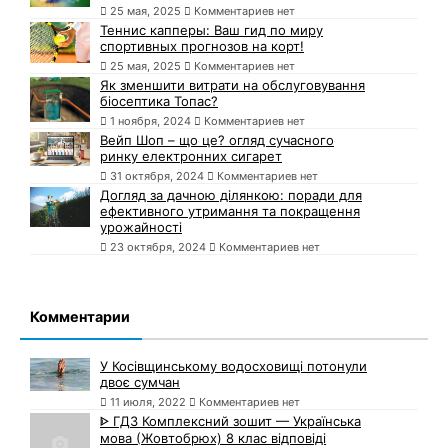
25 мая, 2025
Комментариев нет
Теннис капперы: Ваш гид по миру
спортивных прогнозов на корт!
25 мая, 2025
Комментариев нет
Як зменшити витрати на обслуговування
біосептика Топас?
1 ноября, 2024
Комментариев нет
Вейп Шоп – що це? огляд сучасного
ринку електронних сигарет
31 октября, 2024
Комментариев нет
Догляд за дачною ділянкою: поради для
ефективного утримання та покращення
урожайності
23 октября, 2024
Комментариев нет
Комментарии
У Косівщинському водосховищі потонули
двоє сумчан
11 июля, 2022
Комментариев нет
ᐈ ГДЗ Комплексний зошит — Українська
мова (Жовтобрюх) 8 клас відповіді