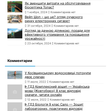
Як зменшити витрати на обслуговування
біосептика Топас?
1 ноября, 2024
Комментариев нет
Вейп Шоп – що це? огляд сучасного
ринку електронних сигарет
31 октября, 2024
Комментариев нет
Догляд за дачною ділянкою: поради для
ефективного утримання та покращення
урожайності
23 октября, 2024
Комментариев нет
Комментарии
У Косівщинському водосховищі потонули
двоє сумчан
11 июля, 2022
Комментариев нет
ᐈ ГДЗ Комплексний зошит — Українська
мова (Жовтобрюх) 8 клас відповіді
скачати, читати онлайн
12 июля, 2022
Комментариев нет
ᐈ ГДЗ Біологія 9 клас Сало — Зошит
лабораторних, практичних відповіді