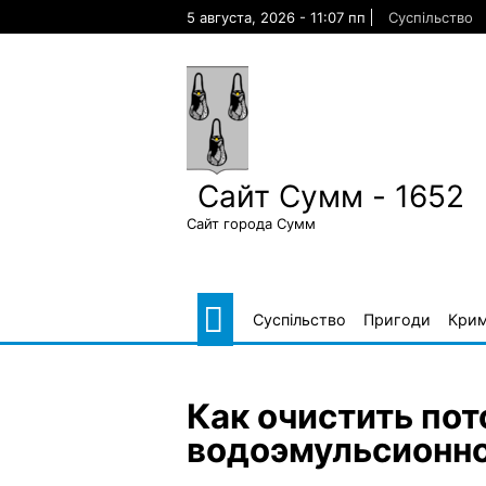
Skip
5 августа, 2026 - 11:07 пп
Суспільство
to
content
Сайт Сумм - 1652
Сайт города Сумм
Суспільство
Пригоди
Крим
Как очистить пот
водоэмульсионно