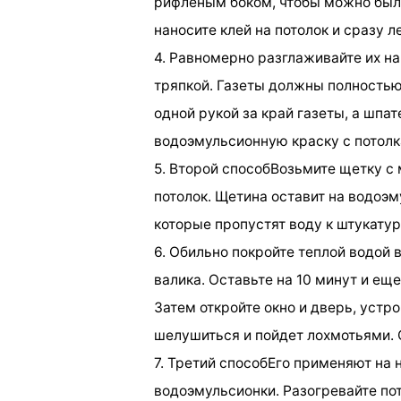
рифленым боком, чтобы можно был
наносите клей на потолок и сразу л
4. Равномерно разглаживайте их н
тряпкой. Газеты должны полностью 
одной рукой за край газеты, а шпа
водоэмульсионную краску с потолк
5. Второй способВозьмите щетку с
потолок. Щетина оставит на водоэ
которые пропустят воду к штукату
6. Обильно покройте теплой водой 
валика. Оставьте на 10 минут и ещ
Затем откройте окно и дверь, устр
шелушиться и пойдет лохмотьями. 
7. Третий способЕго применяют на 
водоэмульсионки. Разогревайте по