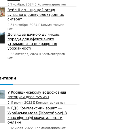
1 ноября, 2024
Комментариев нет
Вейп Шоп – що це? огляд
сучасного ринку електронних
сигарет
31 октября, 2024
Комментариев
нет
Догляд за дачною ділянкою:
поради для ефективного
утримання та покращення
урожайності
23 октября, 2024
Комментариев
нет
ентарии
У Косівщинському водосховищі
потонули двоє сумчан
11 июля, 2022
Комментариев нет
ᐈ ГДЗ Комплексний зошит —
Українська мова (Жовтобрюх) 8
клас відповіді скачати, читати
онлайн
12 июля, 2022
Комментариев нет