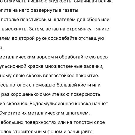
о отжимать лишнюю жидкость. Смачивая валик,
епите на него развернутые газеты.
а потолке пластиковым шпателем для обоев или
высохнуть. Затем, встав на стремянку, тяните
телем во второй руке соскребайте отставшую
а.
 металлическим ворсом и обработайте ею весь
мульсионной краске множественные засечки,
рному слою сквозь влагостойкое покрытие.
весь потолок с помощью большой кисти или
е раз хорошенько смочите всю поверхность.
оив сквозняк. Водоэмульсионная краска начнет
Счистите их металлическим шпателем.
небольших поверхностях или на толстом слое
толок строительным феном и зачищайте