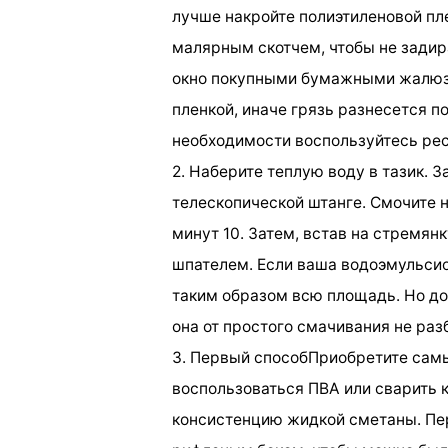
лучше накройте полиэтиленовой пле
малярным скотчем, чтобы не задир
окно покупными бумажными жалюзи
пленкой, иначе грязь разнесется п
необходимости воспользуйтесь ре
2. Наберите теплую воду в тазик. 
телескопической штанге. Смочите 
минут 10. Затем, встав на стремян
шпателем. Если ваша водоэмульсион
таким образом всю площадь. Но до
она от простого смачивания не раз
3. Первый способПриобретите сам
воспользоваться ПВА или сварить 
консистенцию жидкой сметаны. Пер