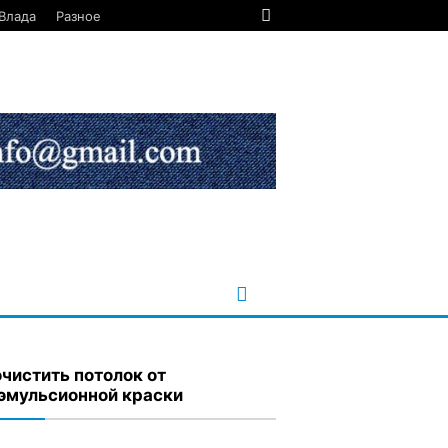
Влада
Разное
очистить потолок от
эмульсионной краски