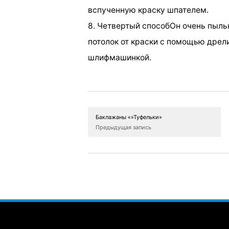
вспученную краску шпателем.
8. Четвертый способОн очень пыль
потолок от краски с помощью дрел
шлифмашинкой.
Баклажаны «»Туфельки»
Предыдущая запись