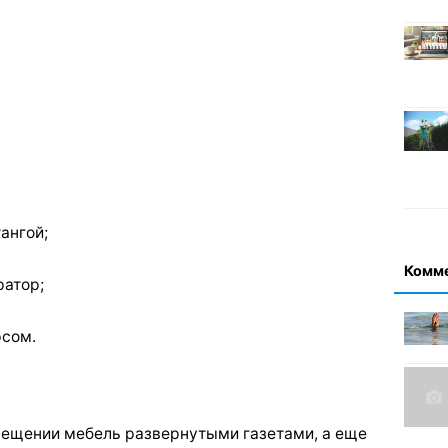
ангой;
Комм
ратор;
рсом.
омещении мебель развернутыми газетами, а еще