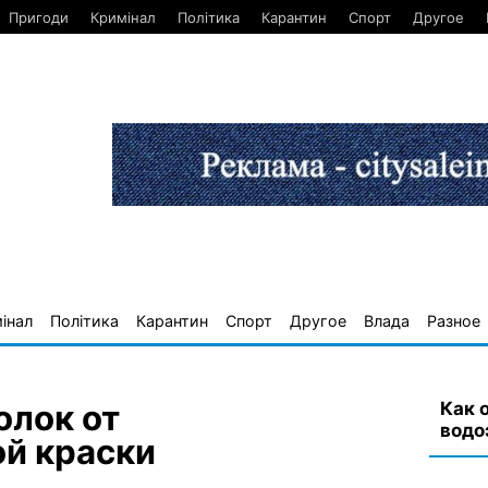
Пригоди
Кримінал
Політика
Карантин
Спорт
Другое
інал
Політика
Карантин
Спорт
Другое
Влада
Разное
Как 
олок от
водо
й краски