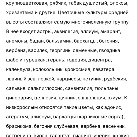
крупноцветковая, рябчик, табак душистый, флоксы,
хризантема и другие. Цветочные культуры средней
высоты составляют самую многочисленную группу.
В нее входят астры, аквилегия, аллиум, амарант,
анемоны, бадан, бальзамин, бархатцы, бегония,
вербена, василек, георгины семенные, гвоздика
шабо и турецкая, герань, годеция, дицентра,
календула, колокольчик, крокосмия, лаватера,
львиный зев, левкой, нарциссы, петуния, рудбекия,
сальвия, сальпиглоссис, санвиталия, тюльпаны,
цинерария, целлозия, цинния, эшшольция, эхиум. К
низкорослым относятся такие цветы, как адонис,
агератум, алиссум, бархатцы (карликовые сорта),
брахикома, бегония клубневая, вербена, весенник,
ветреница, виола, галантус, гиацинт, иберис, крокус,