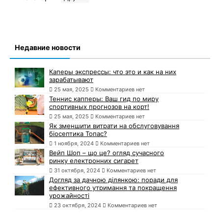
Недавние новости
Каперы экспрессы: что это и как на них
зарабатывают
25 мая, 2025
Комментариев нет
Теннис капперы: Ваш гид по миру
спортивных прогнозов на корт!
25 мая, 2025
Комментариев нет
Як зменшити витрати на обслуговування
біосептика Топас?
1 ноября, 2024
Комментариев нет
Вейп Шоп – що це? огляд сучасного
ринку електронних сигарет
31 октября, 2024
Комментариев нет
Догляд за дачною ділянкою: поради для
ефективного утримання та покращення
урожайності
23 октября, 2024
Комментариев нет