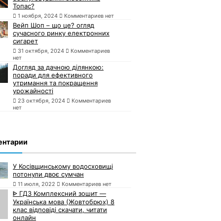
Топас?
1 ноября, 2024
Комментариев нет
Вейп Шоп – що це? огляд
сучасного ринку електронних
сигарет
31 октября, 2024
Комментариев
нет
Догляд за дачною ділянкою:
поради для ефективного
утримання та покращення
урожайності
23 октября, 2024
Комментариев
нет
ентарии
У Косівщинському водосховищі
потонули двоє сумчан
11 июля, 2022
Комментариев нет
ᐈ ГДЗ Комплексний зошит —
Українська мова (Жовтобрюх) 8
клас відповіді скачати, читати
онлайн