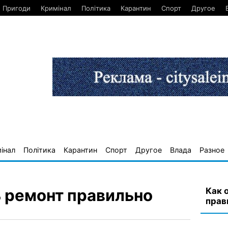
Пригоди
Кримінал
Політика
Карантин
Спорт
Другое
інал
Політика
Карантин
Спорт
Другое
Влада
Разное
Как 
ь ремонт правильно
прав