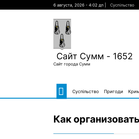
Skip
6 августа, 2026 - 4:02 дп
Суспільство
to
content
Сайт Сумм - 1652
Сайт города Сумм
Суспільство
Пригоди
Крим
Как организоват