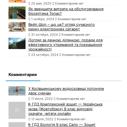
25 мая, 2025
Комментариев нет
Як зменшити витрати на обслуговування
біосептика Топас?
1 ноября, 2024
Комментариев нет
Вейп Шоп – що це? огляд сучасного
ринку електронних сигарет
31 октября, 2024
Комментариев нет
Догляд за дачною ділянкою: поради для
ефективного утримання та покращення
урожайності
23 октября, 2024
Комментариев нет
Комментарии
У Косівщинському водосховищі потонули
двоє сумчан
11 июля, 2022
Комментариев нет
ᐈ ГДЗ Комплексний зошит — Українська
мова (Жовтобрюх) 8 клас відповіді
скачати, читати онлайн
12 июля, 2022
Комментариев нет
ᐈ ГДЗ Біологія 9 клас Сало — Зошит