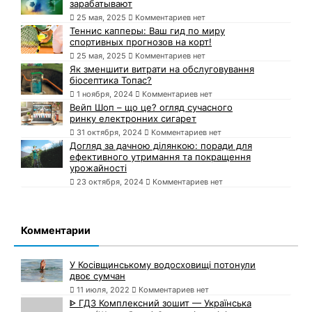
зарабатывают
25 мая, 2025
Комментариев нет
Теннис капперы: Ваш гид по миру
спортивных прогнозов на корт!
25 мая, 2025
Комментариев нет
Як зменшити витрати на обслуговування
біосептика Топас?
1 ноября, 2024
Комментариев нет
Вейп Шоп – що це? огляд сучасного
ринку електронних сигарет
31 октября, 2024
Комментариев нет
Догляд за дачною ділянкою: поради для
ефективного утримання та покращення
урожайності
23 октября, 2024
Комментариев нет
Комментарии
У Косівщинському водосховищі потонули
двоє сумчан
11 июля, 2022
Комментариев нет
ᐈ ГДЗ Комплексний зошит — Українська