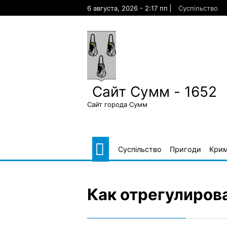
Skip
6 августа, 2026 - 2:17 пп
Суспільство
to
content
Сайт Сумм - 1652
Сайт города Сумм
Суспільство
Пригоди
Крим
Как отрегулиров