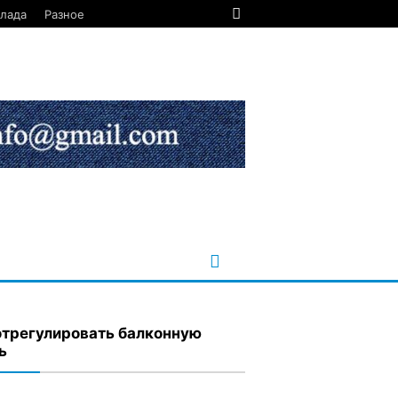
лада
Разное
отрегулировать балконную
ь