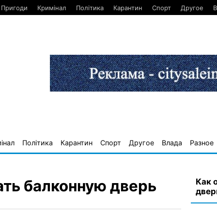
Пригоди
Кримінал
Політика
Карантин
Спорт
Другое
В
інал
Політика
Карантин
Спорт
Другое
Влада
Разное
Как 
ать балконную дверь
двер