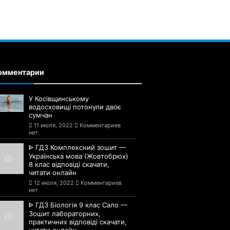
омментарии
У Косівщинському
водосховищі потонули двоє
сумчан
11 июля, 2022
Комментариев
нет
ᐈ ГДЗ Комплексний зошит —
Українська мова (Жовтобрюх)
8 клас відповіді скачати,
читати онлайн
12 июля, 2022
Комментариев
нет
ᐈ ГДЗ Біологія 9 клас Сало —
Зошит лабораторних,
практичних відповіді скачати,
читати онлайн