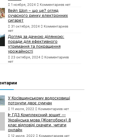
1 ноября, 2024
Комментариев нет
Вейп Шоп – що це? огляд
сучасного ринку електронних
сигарет
31 октября, 2024
Комментариев
нет
Догляд за дачною ділянкою:
поради для ефективного
утримання та покращення
урожайності
23 октября, 2024
Комментариев
нет
ентарии
У Косівщинському водосховищі
потонули двоє сумчан
11 июля, 2022
Комментариев нет
ᐈ ГДЗ Комплексний зошит —
Українська мова (Жовтобрюх) 8
клас відповіді скачати, читати
онлайн
12 июля, 2022
Комментариев нет