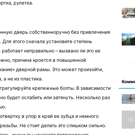
ртка, рулетка.
конную дверь собственноручно без привлечения
 Для этого сначала установите степень
 работает неправильно – вызвано ли это ее
ожно, причина кроется в повышенной
хание» дверной рамы. Это может произойти,
 а не из пластика.
Комм
отрегулируйте крепежные болты. В зависимости
но будет ослабить или затянуть. Несколько раз
ью.
 отвертку в упор в край ее зубца и немного
 резьбы. Не стоит делать это слишком сильно.
алась, иначе вы нанесете повреждение