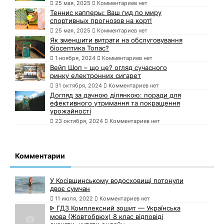
25 мая, 2025
Комментариев нет
Теннис капперы: Ваш гид по миру
спортивных прогнозов на корт!
25 мая, 2025
Комментариев нет
Як зменшити витрати на обслуговування
біосептика Топас?
1 ноября, 2024
Комментариев нет
Вейп Шоп – що це? огляд сучасного
ринку електронних сигарет
31 октября, 2024
Комментариев нет
Догляд за дачною ділянкою: поради для
ефективного утримання та покращення
урожайності
23 октября, 2024
Комментариев нет
Комментарии
У Косівщинському водосховищі потонули
двоє сумчан
11 июля, 2022
Комментариев нет
ᐈ ГДЗ Комплексний зошит — Українська
мова (Жовтобрюх) 8 клас відповіді