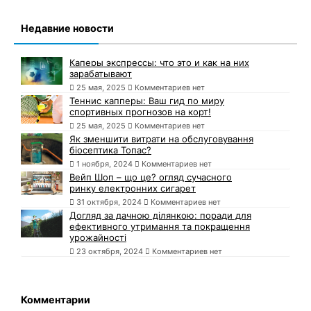
Недавние новости
Каперы экспрессы: что это и как на них
зарабатывают
25 мая, 2025
Комментариев нет
Теннис капперы: Ваш гид по миру
спортивных прогнозов на корт!
25 мая, 2025
Комментариев нет
Як зменшити витрати на обслуговування
біосептика Топас?
1 ноября, 2024
Комментариев нет
Вейп Шоп – що це? огляд сучасного
ринку електронних сигарет
31 октября, 2024
Комментариев нет
Догляд за дачною ділянкою: поради для
ефективного утримання та покращення
урожайності
23 октября, 2024
Комментариев нет
Комментарии