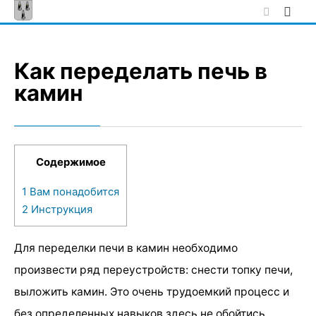
Skip
to
content
Как переделать печь в
камин
Содержимое
1
Вам понадобится
2
Инструкция
Для переделки печи в камин необходимо
произвести ряд переустройств: снести топку печи,
выложить камин. Это очень трудоемкий процесс и
без определенных навыков здесь не обойтись.