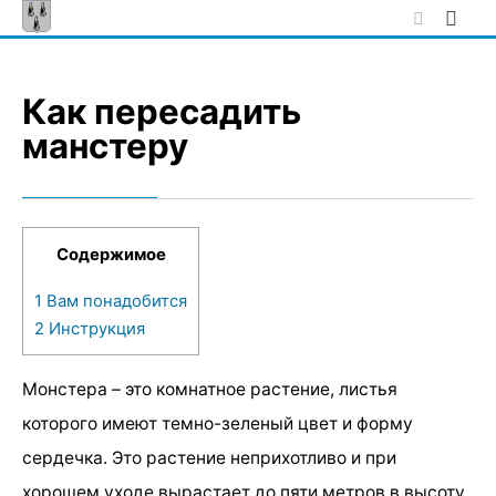
Skip
to
content
Как пересадить
манстеру
Содержимое
1
Вам понадобится
2
Инструкция
Монстера – это комнатное растение, листья
которого имеют темно-зеленый цвет и форму
сердечка. Это растение неприхотливо и при
хорошем уходе вырастает до пяти метров в высоту.