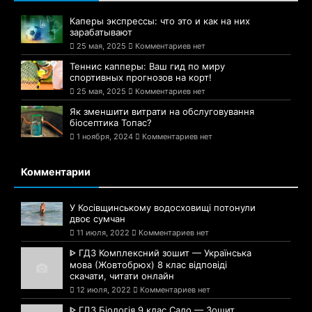
Каперы экспрессы: что это и как на них
зарабатывают
25 мая, 2025
Комментариев нет
Теннис капперы: Ваш гид по миру
спортивных прогнозов на корт!
25 мая, 2025
Комментариев нет
Як зменшити витрати на обслуговування
біосептика Топас?
1 ноября, 2024
Комментариев нет
Комментарии
У Косівщинському водосховищі потонули
двоє сумчан
11 июля, 2022
Комментариев нет
ᐈ ГДЗ Комплексний зошит — Українська
мова (Жовтобрюх) 8 клас відповіді
скачати, читати онлайн
12 июля, 2022
Комментариев нет
ᐈ ГДЗ Біологія 9 клас Сало — Зошит