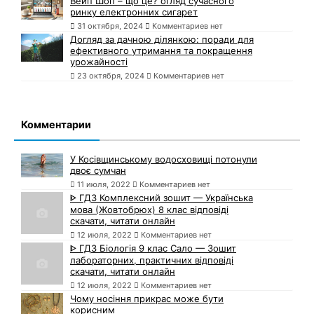
Вейп Шоп – що це? огляд сучасного
ринку електронних сигарет
31 октября, 2024
Комментариев нет
Догляд за дачною ділянкою: поради для
ефективного утримання та покращення
урожайності
23 октября, 2024
Комментариев нет
Комментарии
У Косівщинському водосховищі потонули
двоє сумчан
11 июля, 2022
Комментариев нет
ᐈ ГДЗ Комплексний зошит — Українська
мова (Жовтобрюх) 8 клас відповіді
скачати, читати онлайн
12 июля, 2022
Комментариев нет
ᐈ ГДЗ Біологія 9 клас Сало — Зошит
лабораторних, практичних відповіді
скачати, читати онлайн
12 июля, 2022
Комментариев нет
Чому носіння прикрас може бути
корисним