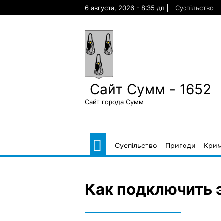
Skip
6 августа, 2026 - 8:35 дп
Суспільство
to
content
Сайт Сумм - 1652
Сайт города Сумм
Суспільство
Пригоди
Крим
Как подключить 