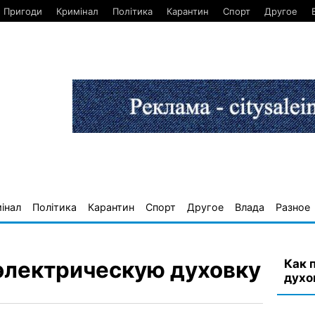
Пригоди
Кримінал
Політика
Карантин
Спорт
Другое
інал
Політика
Карантин
Спорт
Другое
Влада
Разное
Как 
электрическую духовку
духо