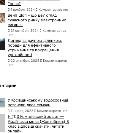
Топас?
1 ноября, 2024
Комментариев нет
Вейп Шоп – що це? огляд
сучасного ринку електронних
сигарет
31 октября, 2024
Комментариев
нет
Догляд за дачною ділянкою:
поради для ефективного
утримання та покращення
урожайності
23 октября, 2024
Комментариев
нет
ентарии
У Косівщинському водосховищі
потонули двоє сумчан
11 июля, 2022
Комментариев нет
ᐈ ГДЗ Комплексний зошит —
Українська мова (Жовтобрюх) 8
клас відповіді скачати, читати
онлайн