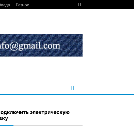
Влада
Разное
подключить электрическую
вку