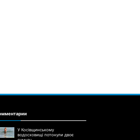
омментарии
У Косівщинському
водосховищі потонули двоє
сумчан