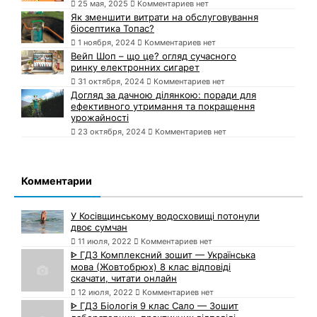
25 мая, 2025
Комментариев нет
Як зменшити витрати на обслуговування
біосептика Топас?
1 ноября, 2024
Комментариев нет
Вейп Шоп – що це? огляд сучасного
ринку електронних сигарет
31 октября, 2024
Комментариев нет
Догляд за дачною ділянкою: поради для
ефективного утримання та покращення
урожайності
23 октября, 2024
Комментариев нет
Комментарии
У Косівщинському водосховищі потонули
двоє сумчан
11 июля, 2022
Комментариев нет
ᐈ ГДЗ Комплексний зошит — Українська
мова (Жовтобрюх) 8 клас відповіді
скачати, читати онлайн
12 июля, 2022
Комментариев нет
ᐈ ГДЗ Біологія 9 клас Сало — Зошит