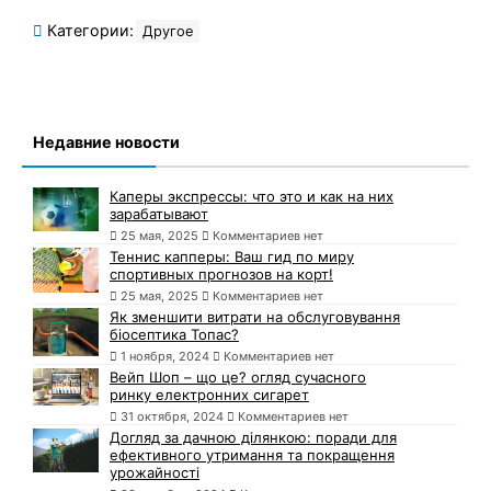
Категории:
Другое
Недавние новости
Каперы экспрессы: что это и как на них
зарабатывают
25 мая, 2025
Комментариев нет
Теннис капперы: Ваш гид по миру
спортивных прогнозов на корт!
25 мая, 2025
Комментариев нет
Як зменшити витрати на обслуговування
біосептика Топас?
1 ноября, 2024
Комментариев нет
Вейп Шоп – що це? огляд сучасного
ринку електронних сигарет
31 октября, 2024
Комментариев нет
Догляд за дачною ділянкою: поради для
ефективного утримання та покращення
урожайності