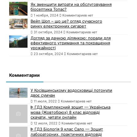
Як зменшити витрати на обслуговування
біосептика Топас?
1 ноября, 2024
Комментариев нет
Вейп Шоп – що це? огляд сучасного
ринку електронних сигарет
31 октября, 2024
Комментариев нет
Догляд за дачною ділянкою: поради для
ефективного утримання та покращення
урожайності
23 октября, 2024
Комментариев нет
Комментарии
У Косівщинському водосховищі потонули
двоє сумчан
11 июля, 2022
Комментариев нет
ᐈ ГДЗ Комплексний зошит — Українська
мова (Жовтобрюх) 8 клас відповіді
скачати, читати онлайн
12 июля, 2022
Комментариев нет
ᐈ ГДЗ Біологія 9 клас Сало — Зошит
лабораторних, практичних відповіді