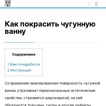
Skip
to
content
Как покрасить чугунную
ванну
Содержимое
1
Вам понадобится
2
Инструкция
Со временем эмалированная поверхность чугунной
ванны утрачивает первоначальные эстетические
свойства: становится шероховатой, на ней
образуются трещины, сколы и другие дефекты.