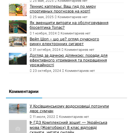
25 мая, 2025
Комментариев нет
Теннис капперы: Ваш гид по миру
спортивных прогнозов на корт!
25 мая, 2025
Комментариев нет
Як зменшити витрати на обслуговування
біосептика Топас?
1 ноября, 2024
Комментариев нет
Вейп Шоп – що це? огляд сучасного
ринку електронних сигарет
31 октября, 2024
Комментариев нет
Догляд за дачною ділянкою: поради для
ефективного утримання та покращення
урожайності
23 октября, 2024
Комментариев нет
Комментарии
У Косівщинському водосховищі потонули
двоє сумчан
11 июля, 2022
Комментариев нет
ᐈ ГДЗ Комплексний зошит — Українська
мова (Жовтобрюх) 8 клас відповіді
скачати, читати онлайн