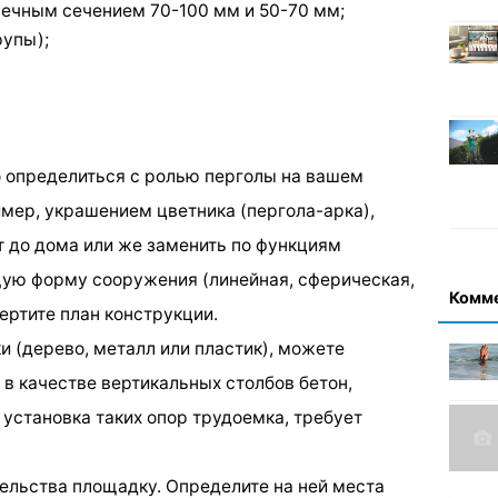
ечным сечением 70-100 мм и 50-70 мм;
рупы);
это определиться с ролью перголы на вашем
имер, украшением цветника (пергола-арка),
т до дома или же заменить по функциям
щую форму сооружения (линейная, сферическая,
Комм
чертите план конструкции.
и (дерево, металл или пластик), можете
в качестве вертикальных столбов бетон,
о установка таких опор трудоемка, требует
ельства площадку. Определите на ней места