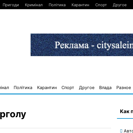
Пригоди
Кримінал
Політика
Карантин
Спорт
Другое
інал
Політика
Карантин
Спорт
Другое
Влада
Разное
Как 
ерголу
Авт