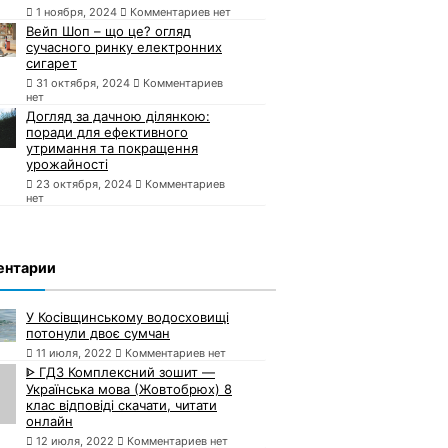
1 ноября, 2024
Комментариев нет
Вейп Шоп – що це? огляд
сучасного ринку електронних
сигарет
31 октября, 2024
Комментариев
нет
Догляд за дачною ділянкою:
поради для ефективного
утримання та покращення
урожайності
23 октября, 2024
Комментариев
нет
ентарии
У Косівщинському водосховищі
потонули двоє сумчан
11 июля, 2022
Комментариев нет
ᐈ ГДЗ Комплексний зошит —
Українська мова (Жовтобрюх) 8
клас відповіді скачати, читати
онлайн
12 июля, 2022
Комментариев нет