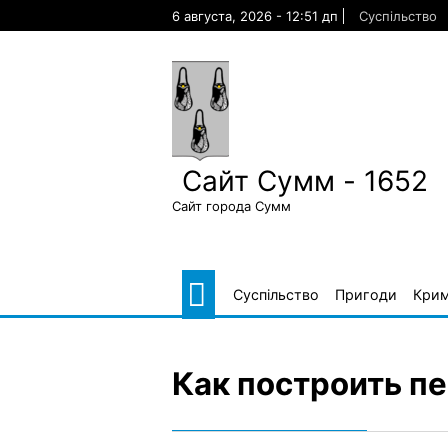
Skip
6 августа, 2026 - 12:51 дп
Суспільство
to
content
Сайт Сумм - 1652
Сайт города Сумм
Суспільство
Пригоди
Крим
Как построить п