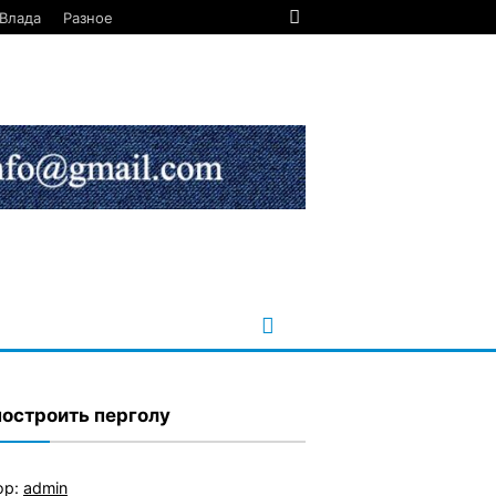
Влада
Разное
построить перголу
ор:
admin