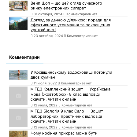
Вейп Шоп – що це? огляд сучасного
ринку електронних сигарет
31 октября, 2024
Комментариев нет
Догляд за дачною ділянкою: поради для
ефективного утримання та покращення
урожайності
23 октября, 2024
Комментариев нет
Комментарии
У Косівщинському водосховищі потонули
двоє сумчан
11 июля, 2022
Комментариев нет
ᐈ ГДЗ Комплексний зошит — Українська
мова (Жовтобрюх) 8 клас відповіді
скачати, читати онлайн
12 июля, 2022
Комментариев нет
ᐈ ГДЗ Біологія 9 клас Сало — Зошит
лабораторних, практичних відповіді
скачати, читати онлайн
12 июля, 2022
Комментариев нет
Чому носіння прикрас може бути