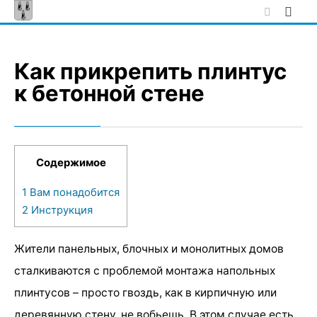
Skip
to
content
Как прикрепить плинтус
к бетонной стене
Содержимое
1
Вам понадобится
2
Инструкция
Жители панельных, блочных и монолитных домов
сталкиваются с проблемой монтажа напольных
плинтусов – просто гвоздь, как в кирпичную или
деревянную стену, не вобьешь. В этом случае есть