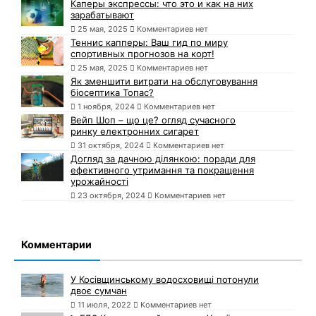
Каперы экспрессы: что это и как на них
зарабатывают
25 мая, 2025
Комментариев нет
Теннис капперы: Ваш гид по миру
спортивных прогнозов на корт!
25 мая, 2025
Комментариев нет
Як зменшити витрати на обслуговування
біосептика Топас?
1 ноября, 2024
Комментариев нет
Вейп Шоп – що це? огляд сучасного
ринку електронних сигарет
31 октября, 2024
Комментариев нет
Догляд за дачною ділянкою: поради для
ефективного утримання та покращення
урожайності
23 октября, 2024
Комментариев нет
Комментарии
У Косівщинському водосховищі потонули
двоє сумчан
11 июля, 2022
Комментариев нет