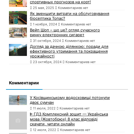
спортивных прогнозов на корт!
25 мая, 2025
Комментариев нет
Як зменшити витрати на обслуговування
біосептика Топас?
1 ноября, 2024
Комментариев нет
Вейп Шоп – що це? огляд сучасного
ринку електронних сигарет
31 октября, 2024
Комментариев нет
Догляд за дачною ділянкою: поради для
ефективного утримання та покращення
урожайності
23 октября, 2024
Комментариев нет
Комментарии
У Косівщинському водосховищі потонули
двоє сумчан
11 июля, 2022
Комментариев нет
ᐈ ГДЗ Комплексний зошит — Українська
мова (Жовтобрюх) 8 клас відповіді
скачати, читати онлайн
12 июля, 2022
Комментариев нет