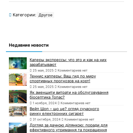
Категории:
Другое
Недавние новости
Каперы экспрессы: что это и как на них
зарабатывают
25 мая, 2025
Комментариев нет
Теннис капперы: Ваш гид по миру
спортивных прогнозов на корт!
25 мая, 2025
Комментариев нет
Як зменшити витрати на обслуговування
біосептика Топас?
1 ноября, 2024
Комментариев нет
Вейп Шоп – що це? огляд сучасного
ринку електронних сигарет
31 октября, 2024
Комментариев нет
Догляд за дачною ділянкою: поради для
ефективного утримання та покращення