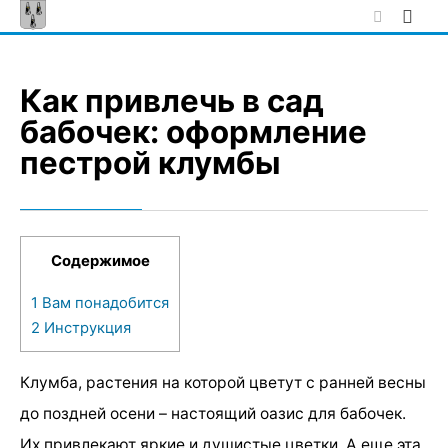
Skip
to
content
Как привлечь в сад
бабочек: оформление
пестрой клумбы
Содержимое
1
Вам понадобится
2
Инструкция
Клумба, растения на которой цветут с ранней весны
до поздней осени – настоящий оазис для бабочек.
Их привлекают яркие и душистые цветки. А еще эта