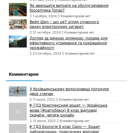
Як зменшити витрати на обслуговування
біосептика Топас?
1 ноября, 2024
Комментариев нет
Вейп Шоп – що це? огляд сучасного
ринку електронних сигарет
31 октября, 2024
Комментариев нет
Догляд за дачною ділянкою: поради для
ефективного утримання та покращення
урожайності
23 октября, 2024
Комментариев нет
Комментарии
У Косівщинському водосховищі потонули
двоє сумчан
11 июля, 2022
Комментариев нет
ᐈ ГДЗ Комплексний зошит — Українська
мова (Жовтобрюх) 8 клас відповіді
скачати, читати онлайн
12 июля, 2022
Комментариев нет
ᐈ ГДЗ Біологія 9 клас Сало — Зошит
лабораторних, практичних відповіді