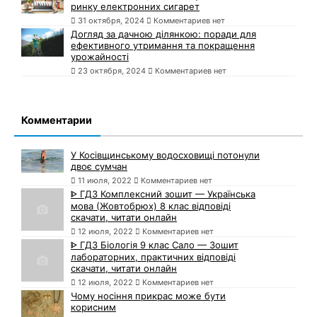
ринку електронних сигарет
31 октября, 2024
Комментариев нет
Догляд за дачною ділянкою: поради для
ефективного утримання та покращення
урожайності
23 октября, 2024
Комментариев нет
Комментарии
У Косівщинському водосховищі потонули
двоє сумчан
11 июля, 2022
Комментариев нет
ᐈ ГДЗ Комплексний зошит — Українська
мова (Жовтобрюх) 8 клас відповіді
скачати, читати онлайн
12 июля, 2022
Комментариев нет
ᐈ ГДЗ Біологія 9 клас Сало — Зошит
лабораторних, практичних відповіді
скачати, читати онлайн
12 июля, 2022
Комментариев нет
Чому носіння прикрас може бути
корисним