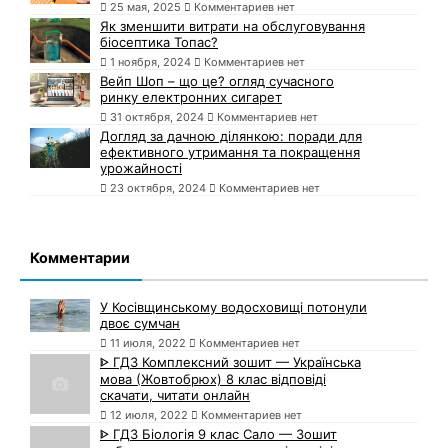
25 мая, 2025
Комментариев нет
Як зменшити витрати на обслуговування
біосептика Топас?
1 ноября, 2024
Комментариев нет
Вейп Шоп – що це? огляд сучасного
ринку електронних сигарет
31 октября, 2024
Комментариев нет
Догляд за дачною ділянкою: поради для
ефективного утримання та покращення
урожайності
23 октября, 2024
Комментариев нет
Комментарии
У Косівщинському водосховищі потонули
двоє сумчан
11 июля, 2022
Комментариев нет
ᐈ ГДЗ Комплексний зошит — Українська
мова (Жовтобрюх) 8 клас відповіді
скачати, читати онлайн
12 июля, 2022
Комментариев нет
ᐈ ГДЗ Біологія 9 клас Сало — Зошит