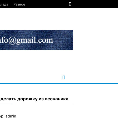
Влада
Разное
сделать дорожку из песчаника
ор:
admin