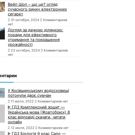
Вейп Шоп – що це? огляд
сучасного ринку електронних
сигарет
31 октября, 2024
Комментариев
нет
Догляд за дачною ділянкою:
поради для ефективного
утримання та покращення
урожайності
23 октября, 2024
Комментариев
нет
ентарии
У Косівщинському водосховищі
потонули двоє сумчан
11 июля, 2022
Комментариев нет
ᐈ ГДЗ Комплексний зошит —
Українська мова (Жовтобрюх) 8
клас відповіді скачати, читати
онлайн
12 июля, 2022
Комментариев нет
ᐈ ГДЗ Біологія 9 клас Сало —