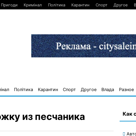
Пригоди
Кримінал
Політика
Карантин
Спорт
Другое
інал
Політика
Карантин
Спорт
Другое
Влада
Разное
Как 
ожку из песчаника
Авт