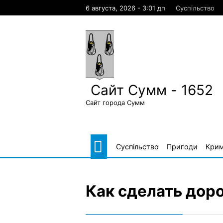
Skip
6 августа, 2026 - 3:01 дп
Суспільство
to
content
Сайт Сумм - 1652
Сайт города Сумм
Суспільство
Пригоди
Крим
Как сделать дор