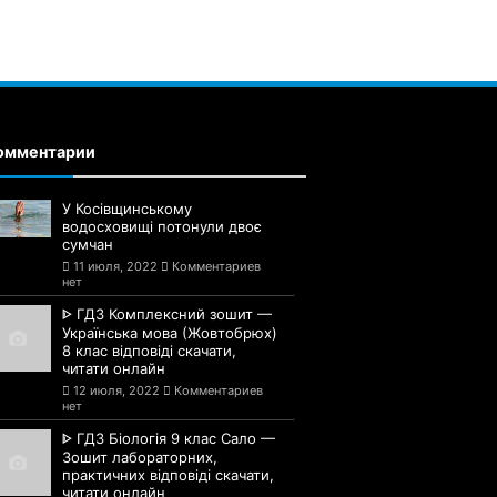
омментарии
У Косівщинському
водосховищі потонули двоє
сумчан
11 июля, 2022
Комментариев
нет
ᐈ ГДЗ Комплексний зошит —
Українська мова (Жовтобрюх)
8 клас відповіді скачати,
читати онлайн
12 июля, 2022
Комментариев
нет
ᐈ ГДЗ Біологія 9 клас Сало —
Зошит лабораторних,
практичних відповіді скачати,
читати онлайн