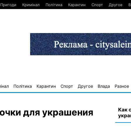
Пригоди
Кримінал
Політика
Карантин
Спорт
Другое
В
інал
Політика
Карантин
Спорт
Другое
Влада
Разное
Как 
бочки для украшения
укра