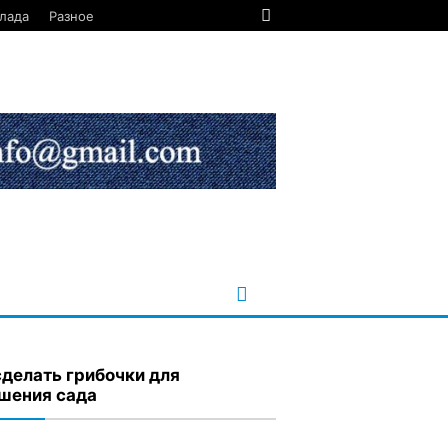
лада
Разное
сделать грибочки для
шения сада