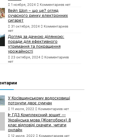
1 ноября, 2024
Комментариев нет
Вейп Шоп – що це? огляд
сучасного ринку електронних
сигарет
31 октября, 2024
Комментариев
нет
Догляд за дачною ділянкою:
поради для ефективного
утримання та покращення
урожайності
23 октября, 2024
Комментариев
нет
ентарии
У Косівщинському водосховищі
потонули двоє сумчан
11 июля, 2022
Комментариев нет
ᐈ ГДЗ Комплексний зошит —
Українська мова (Жовтобрюх) 8
клас відповіді скачати, читати
онлайн
12 июля, 2022
Комментариев нет