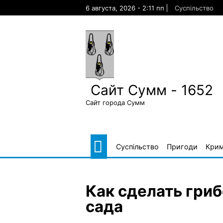
Skip
6 августа, 2026 - 2:11 пп
Суспільство
to
content
Сайт Сумм - 1652
Сайт города Сумм
Суспільство
Пригоди
Крим
Как сделать гри
сада