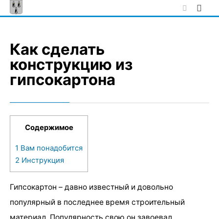
Skip
to
content
Как сделать
конструкцию из
гипсокартона
Содержимое
1
Вам понадобится
2
Инструкция
Гипсокартон – давно известный и довольно
популярный в последнее время строительный
материал. Популярность свою он завоевал