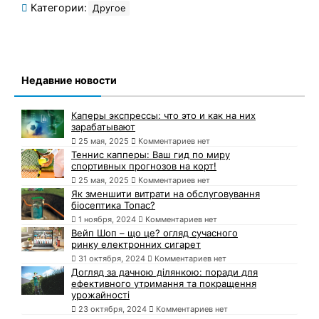
Категории:
Другое
Недавние новости
Каперы экспрессы: что это и как на них
зарабатывают
25 мая, 2025
Комментариев нет
Теннис капперы: Ваш гид по миру
спортивных прогнозов на корт!
25 мая, 2025
Комментариев нет
Як зменшити витрати на обслуговування
біосептика Топас?
1 ноября, 2024
Комментариев нет
Вейп Шоп – що це? огляд сучасного
ринку електронних сигарет
31 октября, 2024
Комментариев нет
Догляд за дачною ділянкою: поради для
ефективного утримання та покращення
урожайності
23 октября, 2024
Комментариев нет