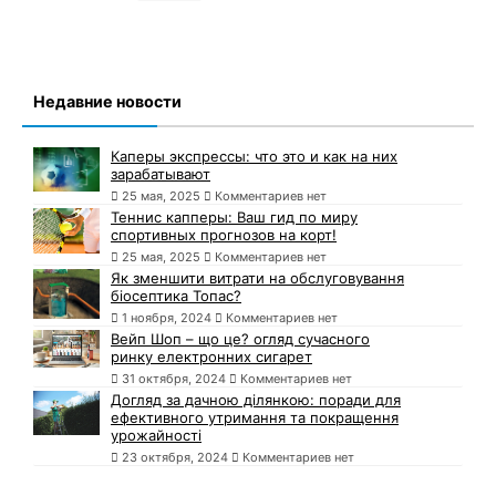
Недавние новости
Каперы экспрессы: что это и как на них
зарабатывают
25 мая, 2025
Комментариев нет
Теннис капперы: Ваш гид по миру
спортивных прогнозов на корт!
25 мая, 2025
Комментариев нет
Як зменшити витрати на обслуговування
біосептика Топас?
1 ноября, 2024
Комментариев нет
Вейп Шоп – що це? огляд сучасного
ринку електронних сигарет
31 октября, 2024
Комментариев нет
Догляд за дачною ділянкою: поради для
ефективного утримання та покращення
урожайності
23 октября, 2024
Комментариев нет