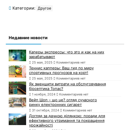
Категории:
Другое
Недавние новости
Каперы экспрессы: что это и как на них
зарабатывают
25 мая, 2025
Комментариев нет
Теннис капперы: Ваш гид по миру
спортивных прогнозов на корт!
25 мая, 2025
Комментариев нет
Як зменшити витрати на обслуговування
біосептика Топас?
1 ноября, 2024
Комментариев нет
Вейп Шоп – що це? огляд сучасного
ринку електронних сигарет
31 октября, 2024
Комментариев нет
Догляд за дачною ділянкою: поради для
ефективного утримання та покращення
урожайності