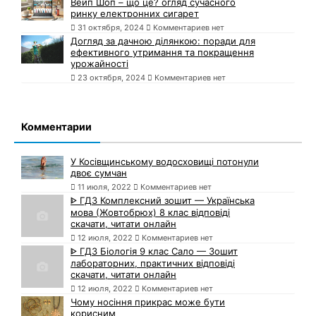
Вейп Шоп – що це? огляд сучасного
ринку електронних сигарет
31 октября, 2024
Комментариев нет
Догляд за дачною ділянкою: поради для
ефективного утримання та покращення
урожайності
23 октября, 2024
Комментариев нет
Комментарии
У Косівщинському водосховищі потонули
двоє сумчан
11 июля, 2022
Комментариев нет
ᐈ ГДЗ Комплексний зошит — Українська
мова (Жовтобрюх) 8 клас відповіді
скачати, читати онлайн
12 июля, 2022
Комментариев нет
ᐈ ГДЗ Біологія 9 клас Сало — Зошит
лабораторних, практичних відповіді
скачати, читати онлайн
12 июля, 2022
Комментариев нет
Чому носіння прикрас може бути
корисним