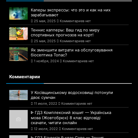
Каперы экспрессы: что это и как на них
зарабатывают
25 мая, 2025
Комментариев нет
Теннис капперы: Ваш гид по миру
спортивных прогнозов на корт!
25 мая, 2025
Комментариев нет
Як зменшити витрати на обслуговування
біосептика Топас?
1 ноября, 2024
Комментариев нет
Комментарии
У Косівщинському водосховищі потонули
двоє сумчан
11 июля, 2022
Комментариев нет
ᐈ ГДЗ Комплексний зошит — Українська
мова (Жовтобрюх) 8 клас відповіді
скачати, читати онлайн
12 июля, 2022
Комментариев нет
ᐈ ГДЗ Біологія 9 клас Сало — Зошит