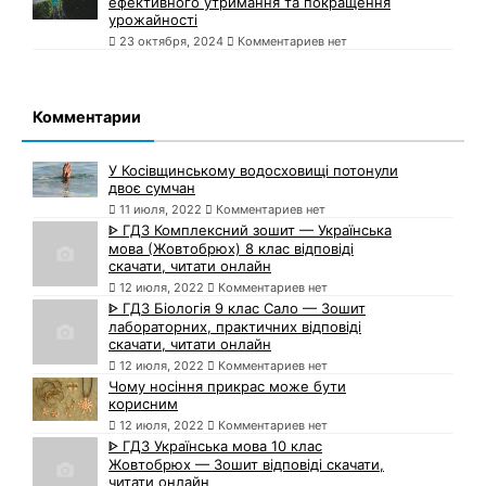
ефективного утримання та покращення
урожайності
23 октября, 2024
Комментариев нет
Комментарии
У Косівщинському водосховищі потонули
двоє сумчан
11 июля, 2022
Комментариев нет
ᐈ ГДЗ Комплексний зошит — Українська
мова (Жовтобрюх) 8 клас відповіді
скачати, читати онлайн
12 июля, 2022
Комментариев нет
ᐈ ГДЗ Біологія 9 клас Сало — Зошит
лабораторних, практичних відповіді
скачати, читати онлайн
12 июля, 2022
Комментариев нет
Чому носіння прикрас може бути
корисним
12 июля, 2022
Комментариев нет
ᐈ ГДЗ Українська мова 10 клас
Жовтобрюх — Зошит відповіді скачати,
читати онлайн