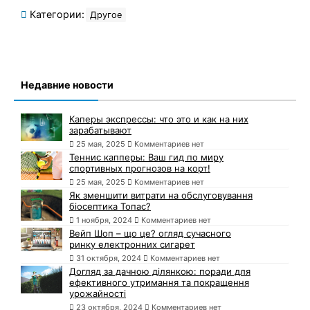
Категории:
Другое
Недавние новости
Каперы экспрессы: что это и как на них
зарабатывают
25 мая, 2025
Комментариев нет
Теннис капперы: Ваш гид по миру
спортивных прогнозов на корт!
25 мая, 2025
Комментариев нет
Як зменшити витрати на обслуговування
біосептика Топас?
1 ноября, 2024
Комментариев нет
Вейп Шоп – що це? огляд сучасного
ринку електронних сигарет
31 октября, 2024
Комментариев нет
Догляд за дачною ділянкою: поради для
ефективного утримання та покращення
урожайності
23 октября, 2024
Комментариев нет