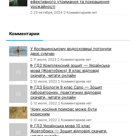
ефективного утримання та покращення
урожайності
23 октября, 2024
Комментариев нет
Комментарии
У Косівщинському водосховищі потонули
двоє сумчан
11 июля, 2022
Комментариев нет
ᐈ ГДЗ Комплексний зошит — Українська
мова (Жовтобрюх) 8 клас відповіді
скачати, читати онлайн
12 июля, 2022
Комментариев нет
ᐈ ГДЗ Біологія 9 клас Сало — Зошит
лабораторних, практичних відповіді
скачати, читати онлайн
12 июля, 2022
Комментариев нет
Чому носіння прикрас може бути
корисним
12 июля, 2022
Комментариев нет
ᐈ ГДЗ Українська мова 10 клас
Жовтобрюх — Зошит відповіді скачати,
читати онлайн