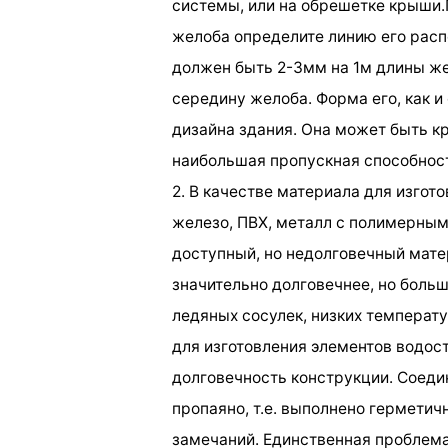
системы, или на обрешетке крыши.
желоба определите линию его расп
должен быть 2-3мм на 1м длины же
середину желоба. Форма его, как и
дизайна здания. Она может быть кр
наибольшая пропускная способност
2. В качестве материала для изгот
железо, ПВХ, металл с полимерны
доступный, но недолговечный мате
значительно долговечнее, но боль
ледяных сосулек, низких температ
для изготовления элементов водост
долговечность конструкции. Соед
пропаяно, т.е. выполнено герметич
замечаний. Единственная проблема 