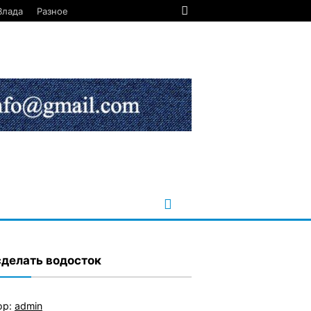
Влада
Разное
сделать водосток
ор:
admin