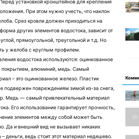
Перед установкой кронштейнов для крепления
оложения. При этом нужно учесть, что наклон
лоба. Срез кровли должен приходиться на
 форма других элементов водостока, зависит от
углой, прямоугольной, треугольной и т.д. Но
ь у желоба с круглым профилем.
овления водостока используются: оцинкованное
м покрытием, алюминий, медь. Самый
Комм
риал – это оцинкованное железо. Пластик
ше подвержен повреждениям зимой из-за снега,
ур. Медь — самый привлекательный материал
ока. Его использование гарантирует прочность,
инение элементов между собой может быть
но. Да и внешний вид не вызывает никаких
– деньги, ведь стоит этот материал недешево.