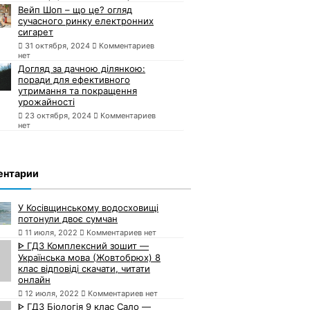
Вейп Шоп – що це? огляд
сучасного ринку електронних
сигарет
31 октября, 2024
Комментариев
нет
Догляд за дачною ділянкою:
поради для ефективного
утримання та покращення
урожайності
23 октября, 2024
Комментариев
нет
ентарии
У Косівщинському водосховищі
потонули двоє сумчан
11 июля, 2022
Комментариев нет
ᐈ ГДЗ Комплексний зошит —
Українська мова (Жовтобрюх) 8
клас відповіді скачати, читати
онлайн
12 июля, 2022
Комментариев нет
ᐈ ГДЗ Біологія 9 клас Сало —