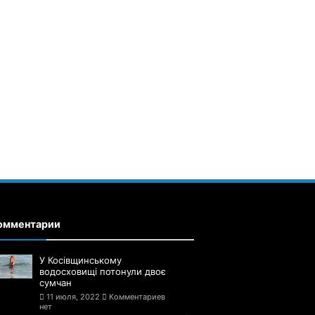
омментарии
У Косівщинському
водосховищі потонули двоє
сумчан
11 июля, 2022
Комментариев
нет