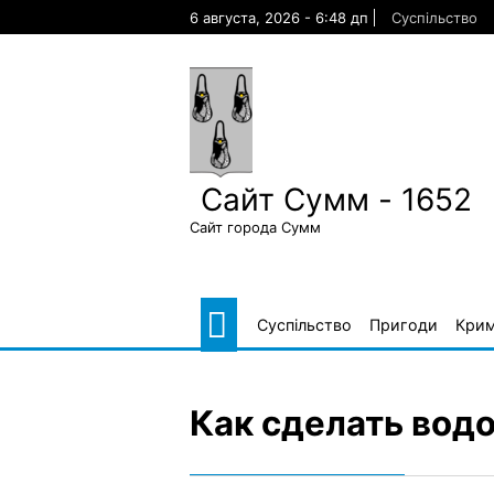
Skip
6 августа, 2026 - 6:48 дп
Суспільство
to
content
Сайт Сумм - 1652
Сайт города Сумм
Суспільство
Пригоди
Крим
Как сделать вод