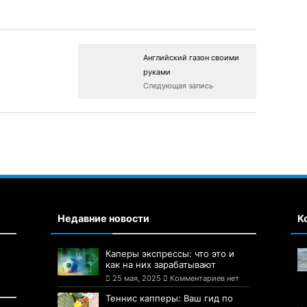
Английский газон своими
руками
Следующая запись
Недавние новости
К
Каперы экспрессы: что это и
как на них зарабатывают
25 мая, 2025
Комментариев нет
Теннис капперы: Ваш гид по