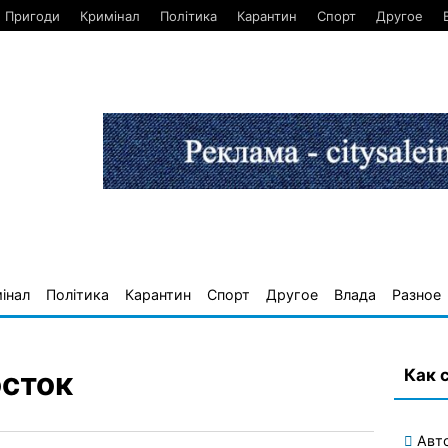
Пригоди
Кримінал
Політика
Карантин
Спорт
Другое
інал
Політика
Карантин
Спорт
Другое
Влада
Разное
Как 
осток
Авт