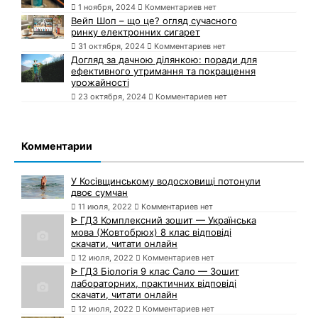
1 ноября, 2024
Комментариев нет
Вейп Шоп – що це? огляд сучасного
ринку електронних сигарет
31 октября, 2024
Комментариев нет
Догляд за дачною ділянкою: поради для
ефективного утримання та покращення
урожайності
23 октября, 2024
Комментариев нет
Комментарии
У Косівщинському водосховищі потонули
двоє сумчан
11 июля, 2022
Комментариев нет
ᐈ ГДЗ Комплексний зошит — Українська
мова (Жовтобрюх) 8 клас відповіді
скачати, читати онлайн
12 июля, 2022
Комментариев нет
ᐈ ГДЗ Біологія 9 клас Сало — Зошит
лабораторних, практичних відповіді
скачати, читати онлайн
12 июля, 2022
Комментариев нет