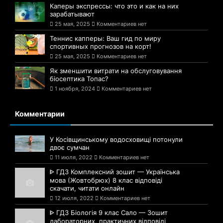
Каперы экспрессы: что это и как на них
зарабатывают
25 мая, 2025
Комментариев нет
Теннис капперы: Ваш гид по миру
спортивных прогнозов на корт!
25 мая, 2025
Комментариев нет
Як зменшити витрати на обслуговування
біосептика Топас?
1 ноября, 2024
Комментариев нет
Комментарии
У Косівщинському водосховищі потонули
двоє сумчан
11 июля, 2022
Комментариев нет
ᐈ ГДЗ Комплексний зошит — Українська
мова (Жовтобрюх) 8 клас відповіді
скачати, читати онлайн
12 июля, 2022
Комментариев нет
ᐈ ГДЗ Біологія 9 клас Сало — Зошит
лабораторних, практичних відповіді