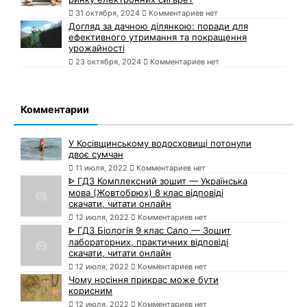
31 октября, 2024
Комментариев нет
Догляд за дачною ділянкою: поради для
ефективного утримання та покращення
урожайності
23 октября, 2024
Комментариев нет
Комментарии
У Косівщинському водосховищі потонули
двоє сумчан
11 июля, 2022
Комментариев нет
ᐈ ГДЗ Комплексний зошит — Українська
мова (Жовтобрюх) 8 клас відповіді
скачати, читати онлайн
12 июля, 2022
Комментариев нет
ᐈ ГДЗ Біологія 9 клас Сало — Зошит
лабораторних, практичних відповіді
скачати, читати онлайн
12 июля, 2022
Комментариев нет
Чому носіння прикрас може бути
корисним
12 июля, 2022
Комментариев нет