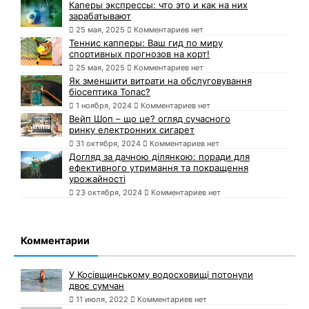
Каперы экспрессы: что это и как на них
зарабатывают
25 мая, 2025
Комментариев нет
Теннис капперы: Ваш гид по миру
спортивных прогнозов на корт!
25 мая, 2025
Комментариев нет
Як зменшити витрати на обслуговування
біосептика Топас?
1 ноября, 2024
Комментариев нет
Вейп Шоп – що це? огляд сучасного
ринку електронних сигарет
31 октября, 2024
Комментариев нет
Догляд за дачною ділянкою: поради для
ефективного утримання та покращення
урожайності
23 октября, 2024
Комментариев нет
Комментарии
У Косівщинському водосховищі потонули
двоє сумчан
11 июля, 2022
Комментариев нет