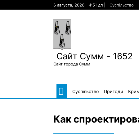
Skip
6 августа, 2026 - 4:51 дп
Суспільство
to
content
Сайт Сумм - 1652
Сайт города Сумм
Суспільство
Пригоди
Крим
Как спроектиров