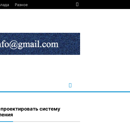
Влада
Разное
спроектировать систему
ления