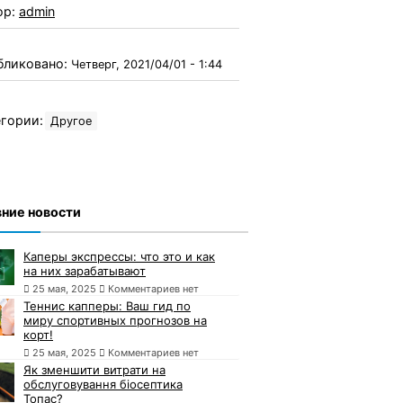
ор:
admin
бликовано:
Четверг, 2021/04/01 - 1:44
гории:
Другое
ние новости
Каперы экспрессы: что это и как
на них зарабатывают
25 мая, 2025
Комментариев нет
Теннис капперы: Ваш гид по
миру спортивных прогнозов на
корт!
25 мая, 2025
Комментариев нет
Як зменшити витрати на
обслуговування біосептика
Топас?