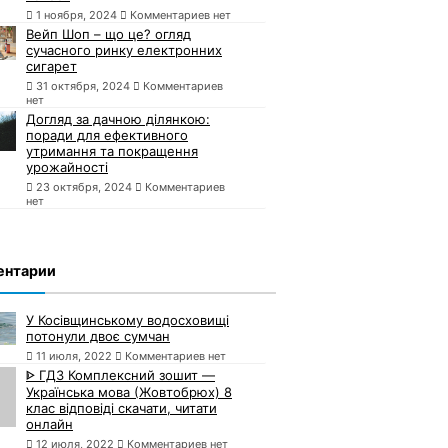
1 ноября, 2024
Комментариев нет
Вейп Шоп – що це? огляд
сучасного ринку електронних
сигарет
31 октября, 2024
Комментариев
нет
Догляд за дачною ділянкою:
поради для ефективного
утримання та покращення
урожайності
23 октября, 2024
Комментариев
нет
ентарии
У Косівщинському водосховищі
потонули двоє сумчан
11 июля, 2022
Комментариев нет
ᐈ ГДЗ Комплексний зошит —
Українська мова (Жовтобрюх) 8
клас відповіді скачати, читати
онлайн
12 июля, 2022
Комментариев нет