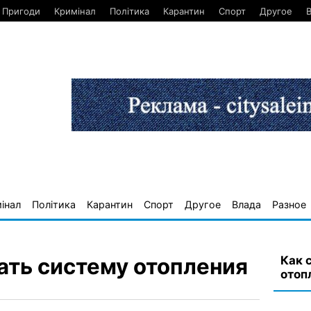
Пригоди
Кримінал
Політика
Карантин
Спорт
Другое
інал
Політика
Карантин
Спорт
Другое
Влада
Разное
Как 
ать систему отопления
отоп