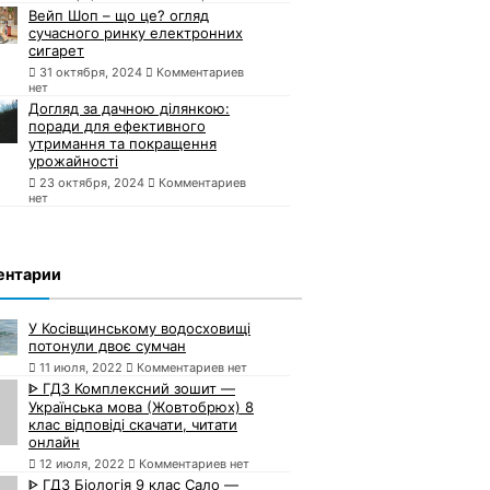
Вейп Шоп – що це? огляд
сучасного ринку електронних
сигарет
31 октября, 2024
Комментариев
нет
Догляд за дачною ділянкою:
поради для ефективного
утримання та покращення
урожайності
23 октября, 2024
Комментариев
нет
ентарии
У Косівщинському водосховищі
потонули двоє сумчан
11 июля, 2022
Комментариев нет
ᐈ ГДЗ Комплексний зошит —
Українська мова (Жовтобрюх) 8
клас відповіді скачати, читати
онлайн
12 июля, 2022
Комментариев нет
ᐈ ГДЗ Біологія 9 клас Сало —