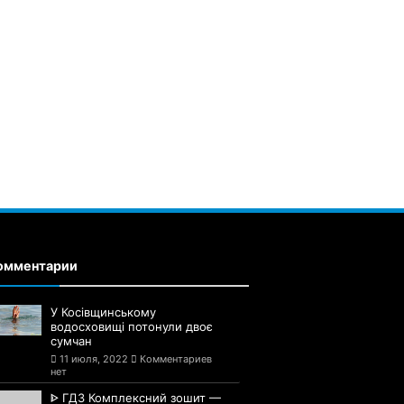
омментарии
У Косівщинському
водосховищі потонули двоє
сумчан
11 июля, 2022
Комментариев
нет
ᐈ ГДЗ Комплексний зошит —