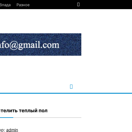
Влада
Разное
стелить теплый пол
ор:
admin