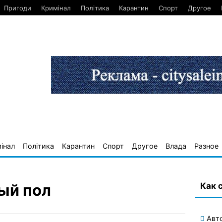
Пригоди
Кримінал
Політика
Карантин
Спорт
Другое
інал
Політика
Карантин
Спорт
Другое
Влада
Разное
Как 
ый пол
Авт