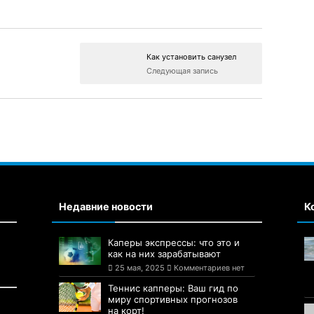
Как установить санузел
Следующая запись
Недавние новости
К
Каперы экспрессы: что это и
как на них зарабатывают
25 мая, 2025
Комментариев нет
Теннис капперы: Ваш гид по
миру спортивных прогнозов
на корт!