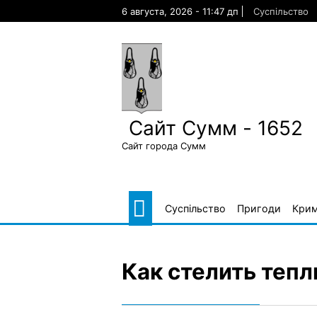
Skip
6 августа, 2026 - 11:47 дп
Суспільство
to
content
Сайт Сумм - 1652
Сайт города Сумм
Суспільство
Пригоди
Крим
Как стелить тепл