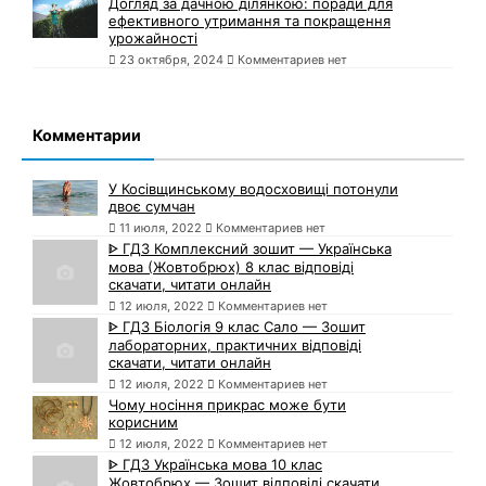
Догляд за дачною ділянкою: поради для
ефективного утримання та покращення
урожайності
23 октября, 2024
Комментариев нет
Комментарии
У Косівщинському водосховищі потонули
двоє сумчан
11 июля, 2022
Комментариев нет
ᐈ ГДЗ Комплексний зошит — Українська
мова (Жовтобрюх) 8 клас відповіді
скачати, читати онлайн
12 июля, 2022
Комментариев нет
ᐈ ГДЗ Біологія 9 клас Сало — Зошит
лабораторних, практичних відповіді
скачати, читати онлайн
12 июля, 2022
Комментариев нет
Чому носіння прикрас може бути
корисним
12 июля, 2022
Комментариев нет
ᐈ ГДЗ Українська мова 10 клас
Жовтобрюх — Зошит відповіді скачати,