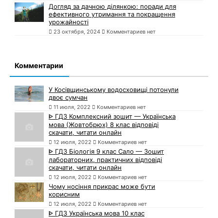
Догляд за дачною ділянкою: поради для
ефективного утримання та покращення
урожайності
23 октября, 2024
Комментариев нет
Комментарии
У Косівщинському водосховищі потонули
двоє сумчан
11 июля, 2022
Комментариев нет
ᐈ ГДЗ Комплексний зошит — Українська
мова (Жовтобрюх) 8 клас відповіді
скачати, читати онлайн
12 июля, 2022
Комментариев нет
ᐈ ГДЗ Біологія 9 клас Сало — Зошит
лабораторних, практичних відповіді
скачати, читати онлайн
12 июля, 2022
Комментариев нет
Чому носіння прикрас може бути
корисним
12 июля, 2022
Комментариев нет
ᐈ ГДЗ Українська мова 10 клас