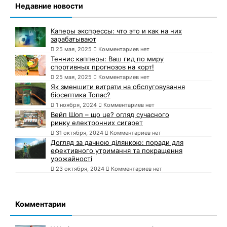
Недавние новости
Каперы экспрессы: что это и как на них
зарабатывают
25 мая, 2025
Комментариев нет
Теннис капперы: Ваш гид по миру
спортивных прогнозов на корт!
25 мая, 2025
Комментариев нет
Як зменшити витрати на обслуговування
біосептика Топас?
1 ноября, 2024
Комментариев нет
Вейп Шоп – що це? огляд сучасного
ринку електронних сигарет
31 октября, 2024
Комментариев нет
Догляд за дачною ділянкою: поради для
ефективного утримання та покращення
урожайності
23 октября, 2024
Комментариев нет
Комментарии