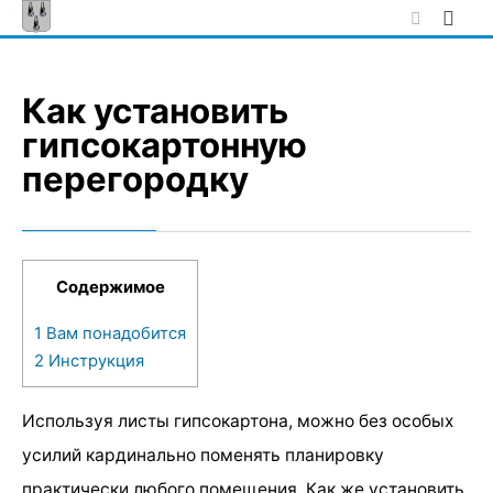
Skip
to
content
Как установить
гипсокартонную
перегородку
Содержимое
1
Вам понадобится
2
Инструкция
Используя листы гипсокартона, можно без особых
усилий кардинально поменять планировку
практически любого помещения. Как же установить