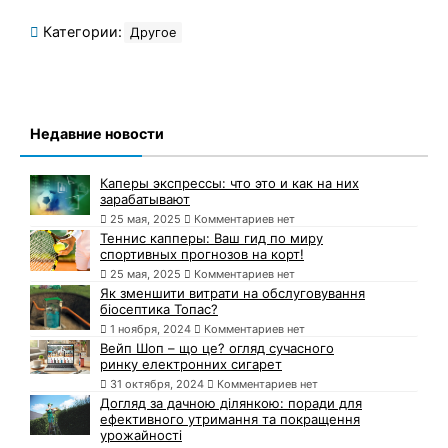
Категории:
Другое
Недавние новости
Каперы экспрессы: что это и как на них
зарабатывают
25 мая, 2025
Комментариев нет
Теннис капперы: Ваш гид по миру
спортивных прогнозов на корт!
25 мая, 2025
Комментариев нет
Як зменшити витрати на обслуговування
біосептика Топас?
1 ноября, 2024
Комментариев нет
Вейп Шоп – що це? огляд сучасного
ринку електронних сигарет
31 октября, 2024
Комментариев нет
Догляд за дачною ділянкою: поради для
ефективного утримання та покращення
урожайності