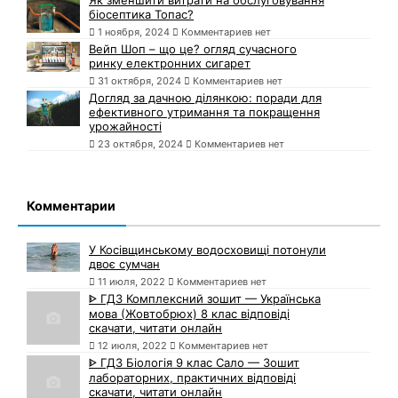
біосептика Топас?
1 ноября, 2024
Комментариев нет
Вейп Шоп – що це? огляд сучасного
ринку електронних сигарет
31 октября, 2024
Комментариев нет
Догляд за дачною ділянкою: поради для
ефективного утримання та покращення
урожайності
23 октября, 2024
Комментариев нет
Комментарии
У Косівщинському водосховищі потонули
двоє сумчан
11 июля, 2022
Комментариев нет
ᐈ ГДЗ Комплексний зошит — Українська
мова (Жовтобрюх) 8 клас відповіді
скачати, читати онлайн
12 июля, 2022
Комментариев нет
ᐈ ГДЗ Біологія 9 клас Сало — Зошит
лабораторних, практичних відповіді
скачати, читати онлайн